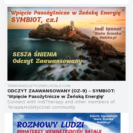
TERAPIAHOLISTYCZNA1.LOCALS.COM
ODCZYT ZAAWANSOWANY (OZ-9) - SYMBIOT:
'Wpięcie Pasożytnicze w Żeńską Energię'
Connect with IndiTherapy and other members of
TerapiaHolistyczna1 community