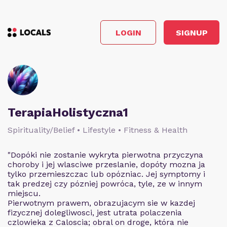
LOGIN
SIGNUP
TerapiaHolistyczna1
Spirituality/Belief • Lifestyle • Fitness & Health
"Dopóki nie zostanie wykryta pierwotna przyczyna
choroby i jej wlasciwe przeslanie, dopóty mozna ja
tylko przemieszczac lub opózniac. Jej symptomy i
tak predzej czy pózniej powróca, tyle, ze w innym
miejscu.
Pierwotnym prawem, obrazujacym sie w kazdej
fizycznej dolegliwosci, jest utrata polaczenia
czlowieka z Caloscia; obral on droge, która nie