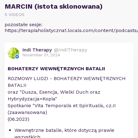
MARCIN (istota sklonowana)
5 VIDEOS
pozostałe sesje:
https://terapiaholistyczna1.locals.com/content/podcasts
Indi Therapy
@IndiTherapy
November 01, 2024
BOHATERZY WEWNĘTRZNYCH BATALII
ROZMOWY LUDZI - BOHATERZY WEWNĘTRZNYCH
BATALII
oraz "Dusza, Esencja, Wielki Duch oraz
Hybrydyzacja=Kopia"
Spotkanie "Vita Temporalis et Spiritualis, cz.II
(zaawansowana)
(06.2023)
Wewnętrzne batalie, które dotyczą prawie
wszystkich...