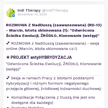
Indi Therapy
@IndiTherapy
November 01, 2024
ROZMOWA Z NadDuszą (zaawansowana) (RD-13)
- Marcin, istota sklonowana (1): "Odwrócona
Ścieżka Ewolucji, ŹRÓDŁO, Klonowanie (wstęp)"
💕 ROZMOWA z NadDuszą (zaawansowana) - sesja
online (Marcin, istota sklonowana cz.I)
✴️ PROJEKT antyHYBRYDYZACJA
"Odwrócona Ścieżka Ewolucji, ŹRÓDŁO, Klonowanie
(wstęp)"
💕 Sesja w ramach Pracy z istotami poddanymi
hybrydyzacji i różnym formom negatywnego
przejęcia głównej, źródłowej tożsamości duchowej:
Komplikacje Połączenia z Duszą (nie jest ono
dostępne dla każdego)
Poziomy Matriksa