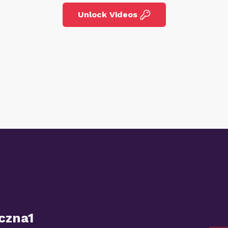
Unlock Videos
czna1