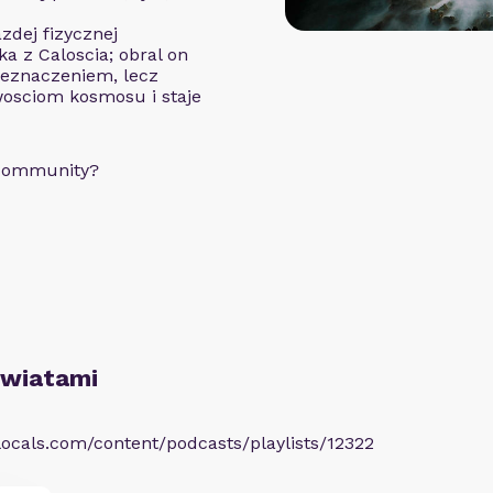
dej fizycznej
ka z Caloscia; obral on
zeznaczeniem, lecz
osciom kosmosu i staje
 community?
Światami
1.locals.com/content/podcasts/playlists/12322