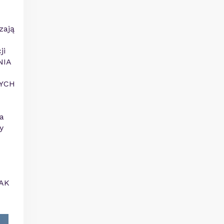
zają
ji
NIA
ZYCH
ia
y
JAK