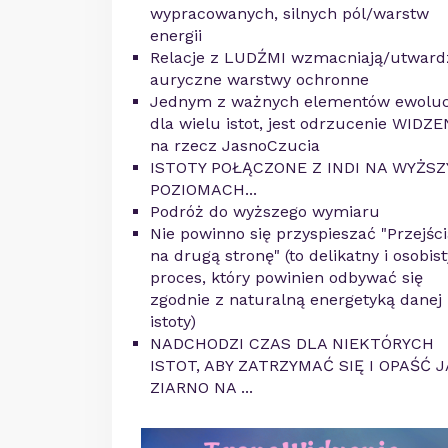
wypracowanych, silnych pól/warstw
energii
Relacje z LUDŹMI wzmacniają/utward
auryczne warstwy ochronne
Jednym z ważnych elementów ewoluc
dla wielu istot, jest odrzucenie WIDZE
na rzecz JasnoCzucia
ISTOTY POŁĄCZONE Z INDI NA WYŻS
POZIOMACH...
Podróż do wyższego wymiaru
Nie powinno się przyspieszać "Przejśc
na drugą stronę" (to delikatny i osobist
proces, który powinien odbywać się
zgodnie z naturalną energetyką danej
istoty)
NADCHODZI CZAS DLA NIEKTÓRYCH
ISTOT, ABY ZATRZYMAĆ SIĘ I OPAŚĆ 
ZIARNO NA ...