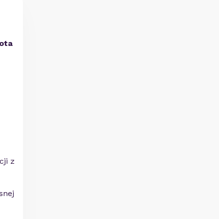
tota
ji z
snej