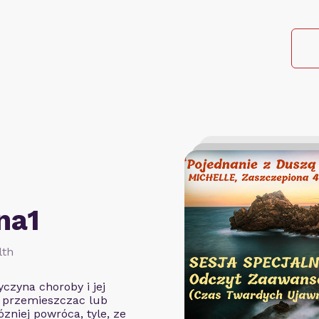
na1
lth
czyna choroby i jej
o przemieszczac lub
zniej powróca, tyle, ze