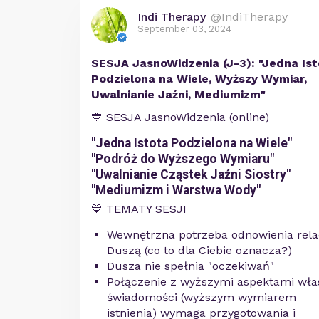
Indi Therapy
@IndiTherapy
September 03, 2024
SESJA JasnoWidzenia (J-3): "Jedna Is
Podzielona na Wiele, Wyższy Wymiar,
Uwalnianie Jaźni, Mediumizm"
💙 SESJA JasnoWidzenia (online)
"Jedna Istota Podzielona na Wiele"
"Podróż do Wyższego Wymiaru"
"Uwalnianie Cząstek Jaźni Siostry"
"Mediumizm i Warstwa Wody"
💙 TEMATY SESJI
Wewnętrzna potrzeba odnowienia relac
Duszą (co to dla Ciebie oznacza?)
Dusza nie spełnia "oczekiwań"
Połączenie z wyższymi aspektami wła
świadomości (wyższym wymiarem
istnienia) wymaga przygotowania i