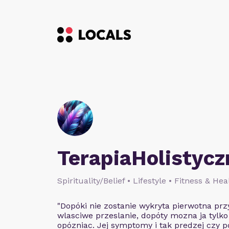
TerapiaHolistycz
Spirituality/Belief • Lifestyle • Fitness & Hea
"Dopóki nie zostanie wykryta pierwotna przy
wlasciwe przeslanie, dopóty mozna ja tylk
opózniac. Jej symptomy i tak predzej czy pó