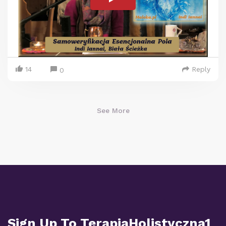
14
Reply
0
See More
Sign Up To TerapiaHolistyczna1