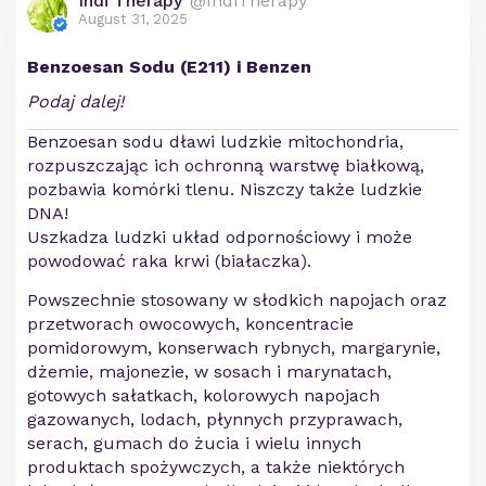
Indi Therapy
@IndiTherapy
August 31, 2025
Benzoesan Sodu (E211) i Benzen
Podaj dalej!
Benzoesan sodu dławi ludzkie mitochondria,
rozpuszczając ich ochronną warstwę białkową,
pozbawia komórki tlenu. Niszczy także ludzkie
DNA!
Uszkadza ludzki układ odpornościowy i może
powodować raka krwi (białaczka).
Powszechnie stosowany w słodkich napojach oraz
przetworach owocowych, koncentracie
pomidorowym, konserwach rybnych, margarynie,
dżemie, majonezie, w sosach i marynatach,
gotowych sałatkach, kolorowych napojach
gazowanych, lodach, płynnych przyprawach,
serach, gumach do żucia i wielu innych
produktach spożywczych, a także niektórych