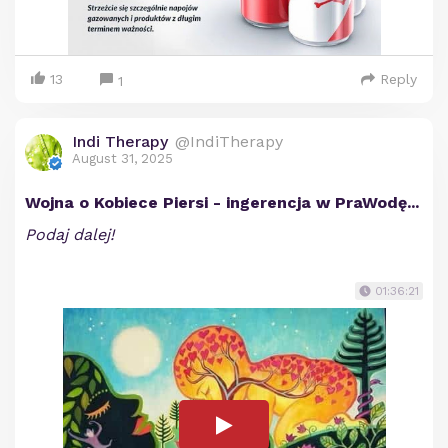
13
Reply
1
Indi Therapy
@IndiTherapy
August 31, 2025
Wojna o Kobiece Piersi - ingerencja w PraWodę...
Podaj dalej!
01:36:21