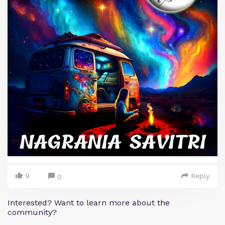
9
Reply
0
Interested? Want to learn more about the
community?