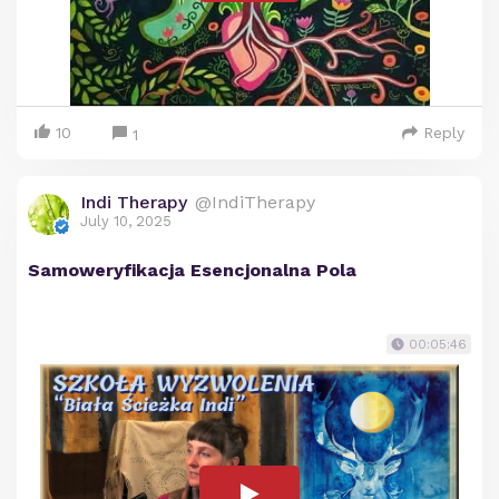
10
Reply
1
Indi Therapy
@IndiTherapy
July 10, 2025
Samoweryfikacja Esencjonalna Pola
00:05:46