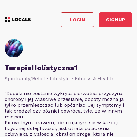
LOGIN
SIGNUP
TerapiaHolistyczna1
Spirituality/Belief • Lifestyle • Fitness & Health
"Dopóki nie zostanie wykryta pierwotna przyczyna
choroby i jej wlasciwe przeslanie, dopóty mozna ja
tylko przemieszczac lub opózniac. Jej symptomy i
tak predzej czy pózniej powróca, tyle, ze w innym
miejscu.
Pierwotnym prawem, obrazujacym sie w kazdej
fizycznej dolegliwosci, jest utrata polaczenia
czlowieka z Caloscia; obral on droge, która nie